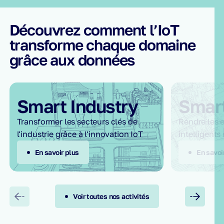
Découvrez comment l’IoT
transforme chaque domaine
grâce aux données
Smart Industry
Smart
Transformer les secteurs clés de
Rendre les 
l'industrie grâce à l'innovation IoT
intelligents
En savoir plus
En savoi
Voir toutes nos activités